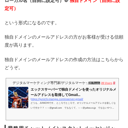
ローカル名（自由に設定可）＠
独自ドメイン（自由に設
定可）
という形式になるのです。
独自ドメインのメールアドレスの方がお客様が受ける信頼
度が高ります。
独自ドメインのメールアドレスの作成の方法はこちらから
どうぞ。
デジタルマーケティング専門家/デジタルマーケッター松原潤一のブログ
28 Posts
28 Users
55 Pockets
エックスサーバーで独自ドメインを使ったオリジナルメ
ールアドレスを取得してGmail...
https://junichi-manga.com/xserver-gmail/
どうも、JUNICHIです。 ところでところで、オリジナルメールアドレスを欲しくな
いですか？？ ～～@gmail.com でもなくて、～～@yahoo.co.jp でもないやつ ...