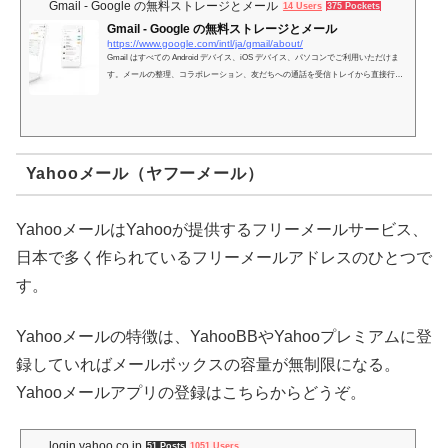
Gmail - Google の無料ストレージとメール
14 Users
375 Pockets
Gmail - Google の無料ストレージとメール
https://www.google.com/intl/ja/gmail/about/
Gmail はすべての Android デバイス、iOS デバイス、パソコンでご利用いただけま
す。メールの整理、コラボレーション、友だちへの通話を受信トレイから直接行え
ます。
Yahooメール（ヤフーメール）
YahooメールはYahooが提供するフリーメールサービス、
日本で多く作られているフリーメールアドレスのひとつで
す。
Yahooメールの特徴は、YahooBBやYahooプレミアムに登
録していればメールボックスの容量が無制限になる。
Yahooメールアプリの登録はこちらからどうぞ。
login.yahoo.co.jp
51 Posts
1051 Users