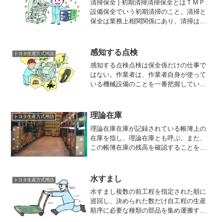
清掃保全 | 初期清掃清掃保全とはＴＭＰ
設備保全でいう初期清掃のこと。清掃と
保全は業務上相関関係にあり、清掃は保
全活動と一対で行うことが望ましい。つ
まり、日常の「キレイにする清掃」を徹
底すれば、正常に稼働・可動している状
感知する点検
トヨタ生産方式用語
態を把握することがで...
感知する点検点検は保全係だけの仕事で
はない。作業者は、作業者自身が使って
いる機械設備のことを一番把握している
はずだし、またそうでなくてはならな
い。作業の一環として常に点検を念頭に
おいておくべきである。まず、人の五感
理論在庫
トヨタ生産方式用語
を働かせて異常を察知するこ...
理論在庫在庫が記録されている帳簿上の
在庫を指し、理論在庫とも呼ぶ。また、
この帳簿在庫の残高を確認することを帳
簿棚卸という。MRPでは、正味所要量計
算を行う際、この帳簿在庫の在庫数を基
に引当計算を行う。MRPの計画の精度を
水すまし
トヨタ生産方式用語
高めるには、実在庫と...
水すまし複数の前工程を指定された順に
巡回し、決められた数だけ自工程の生産
順序に必要な種類の部品を集め運搬する
方法をいう。つまり、セット・定量・順