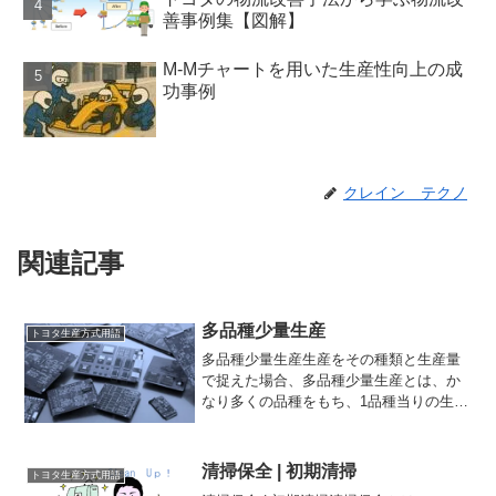
善事例集【図解】
M-Mチャートを用いた生産性向上の成
功事例
クレイン テクノ
関連記事
多品種少量生産
トヨタ生産方式用語
多品種少量生産生産をその種類と生産量
で捉えた場合、多品種少量生産とは、か
なり多くの品種をもち、1品種当りの生産
数量が少ない生産方式であり工場におけ
る生産様式の一つ，同一の工場において
類似性の低い製品を多品種にしかも1品目
清掃保全 | 初期清掃
トヨタ生産方式用語
あたりは少量生産する...