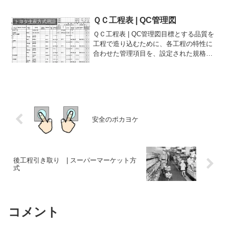
序引き取りの組み合わさった運搬をい
う。部品供給係のことをいう。置場と工
ＱＣ工程表 | QC管理図
トヨタ生産方式用語
程間を、部品を運搬して回る...
ＱＣ工程表 | QC管理図目標とする品質を
工程で造り込むために、各工程の特性に
合わせた管理項目を、設定された規格や
基準に基づき、誰がどのような方法で検
査、チェックし、管理していくかなどを
決めたものである。品質の高い製品をつ
くるためには、製品...
安全のポカヨケ
後工程引き取り | スーパーマーケット方
式
コメント