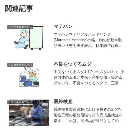
関連記事
マテハン
トヨタ生産方式用語
マテハンマテリアルハンドリング
(Materials Handling)の略。物の移動や取
り扱い状態を表す表現。日本語では取り
置きの用語がもっとも適切。「工場・倉
庫・店舗など拠点内でも物資の移動、保
管をするハードとソフトのすべて」を指
不良をつくるムダ
トヨタ生産方式用語
します。...
不良をつくるムダJIT7つのムダの1つ。不
良自体のムダと本来不必要な修正等のム
ダをいう。不良をつくるムダは、正常な
物の流れを乱して、良品の生産性にも大
きな影響を及ぼす。人や機械によるミス
は不良を発生させ、不良の発生はクレー
最終検査
トヨタ生産方式用語
ムとなる。クレーム...
最終検査製造過程における検査の1つで、
製造工程の最終段階で行う完成品検査を
指す。これは、完成品が製品としての要
求事項を満足しているか否かの判別がな
され、顧客に対する信用の低下や各種の