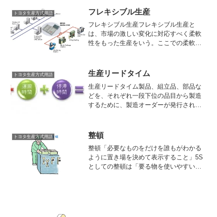
問題、損失を未然に防ぐために行われ
フレキシブル生産
トヨタ生産方式用語
る。製造過程には、そのほ...
フレキシブル生産フレキシブル生産と
は、市場の激しい変化に対応すべく柔軟
性をもった生産をいう。ここでの柔軟性
とは“多品種化対応”と“機敏な計画変更対
応”をいかにうまく行うかがポイントとな
る。略称はFMS。フレキシブル･マニュフ
生産リードタイム
トヨタ生産方式用語
ァクチャリング･...
生産リードタイム製品、組立品、部品な
どを、それぞれ一段下位の品目から製造
するために、製造オーダーが発行されて
から完成するまでの期間をいう。その構
成要素は、品目を製造するために必要な
各工程での時間、つまり工程リードタイ
整頓
トヨタ生産方式用語
ムと各工程間の運搬時間で...
整頓「必要なものをだけを誰もがわかる
ように置き場を決めて表示すること」5S
としての整頓は「要る物を使いやすいよ
うにきちんと置き、誰にでもわかるよう
に明示すること」と定義される。この場
合、「不要物を一掃する」整理を前提と
しており、整理・整頓は...