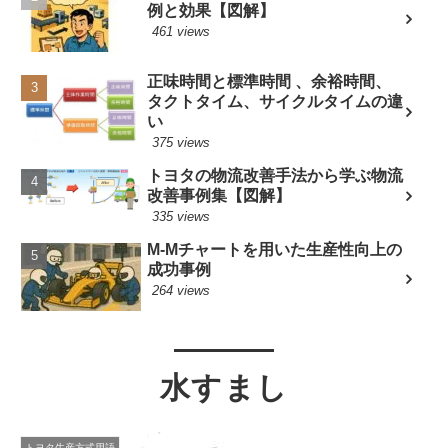
例と効果【図解】
461 views
正味時間と標準時間 、余裕時間、
タクトタイム、サイクルタイムの違
い
375 views
トヨタの物流改善手法から学ぶ物流
改善事例集【図解】
335 views
M-Mチャートを用いた生産性向上の
成功事例
264 views
水すまし
トヨタ生産方式用語